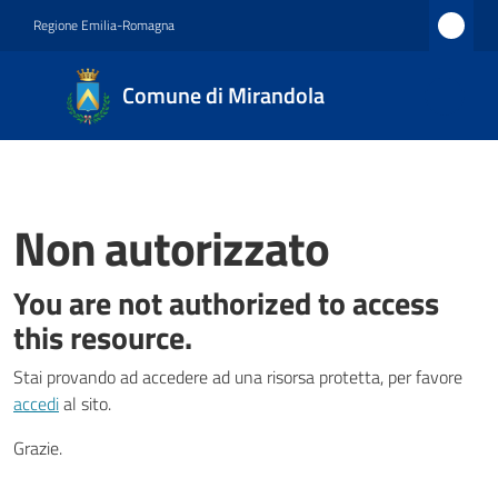
Vai al contenuto
Vai alla navigazione
Vai al footer
Regione Emilia-Romagna
Comune
Comune di Mirandola
di
Mirandola
Città dal
1597
Non autorizzato
You are not authorized to access
Progetti
this resource.
Stai provando ad accedere ad una risorsa protetta, per favore
Novità
accedi
al sito.
Grazie.
Agenda