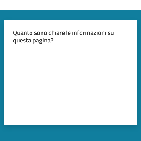
2030
Quanto sono chiare le informazioni su
questa pagina?
Barchessone
Valuta da 1 a 5 stelle
Vecchio
Seguici
su