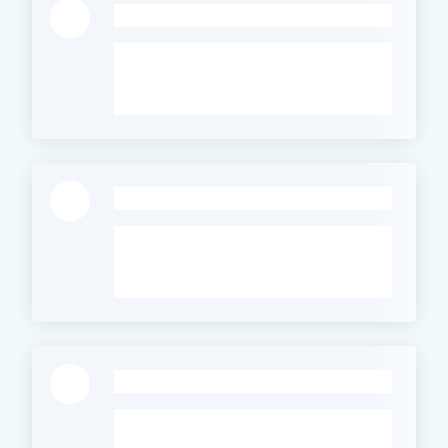
-
-
-