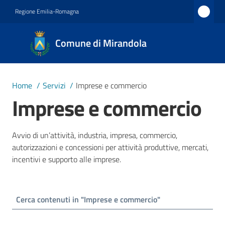
Vai al contenuto
Vai alla navigazione
Vai al footer
Regione Emilia-Romagna
Comune
Comune di Mirandola
di
Mirandola
Città dal
Home
/
Servizi
/
Imprese e commercio
1597
Imprese e commercio
Amministrazione
Avvio di un’attività, industria, impresa, commercio,
autorizzazioni e concessioni per attività produttive, mercati,
incentivi e supporto alle imprese.
Novità
Servizi
Menu selezionato
Vivere