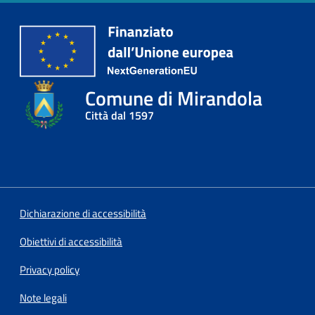
l
l
a
Tutti
Comune di Mirandola
gli
Città dal 1597
argomenti
Seguici
su
Dichiarazione di accessibilità
Obiettivi di accessibilità
Privacy policy
Note legali