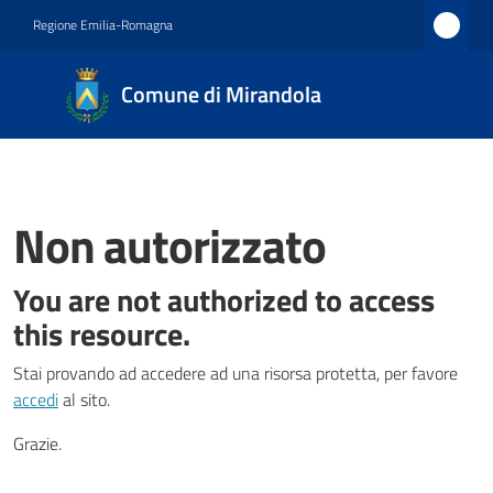
Vai al contenuto
Vai alla navigazione
Vai al footer
Regione Emilia-Romagna
Comune
Comune di Mirandola
di
Mirandola
Città dal
1597
Non autorizzato
You are not authorized to access
Amministrazione
this resource.
Novità
Stai provando ad accedere ad una risorsa protetta, per favore
accedi
al sito.
Servizi
Menu selezionato
Grazie.
Vivere