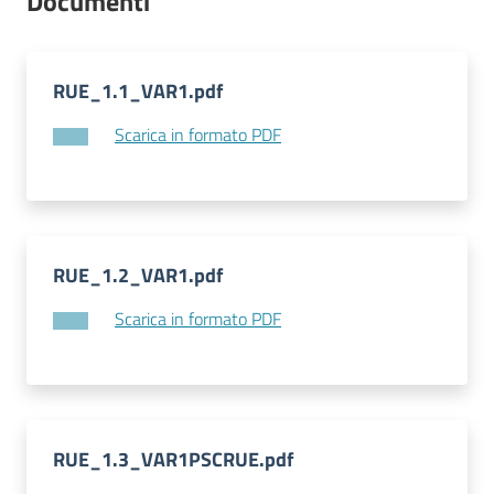
Documenti
l
l
a
RUE_1.1_VAR1.pdf
Scarica in formato PDF
Tutti
gli
argomenti
RUE_1.2_VAR1.pdf
Seguici
Scarica in formato PDF
su
RUE_1.3_VAR1PSCRUE.pdf