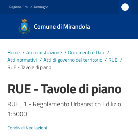
Vai al contenuto
Vai alla navigazione
Vai al footer
Regione Emilia-Romagna
Comune
Comune di Mirandola
di
Mirandola
Città dal
Home
/
Amministrazione
/
Documenti e Dati
/
1597
Atti normativi
/
Atti di governo del territorio
/
RUE
/
RUE - Tavole di piano
Amministrazione
RUE - Tavole di piano
Salta al contenuto
Menu selezionato
Novità
RUE_1 - Regolamento Urbanistico Edilizio 
1:5000
Servizi
Condividi
Vedi azioni
Vivere