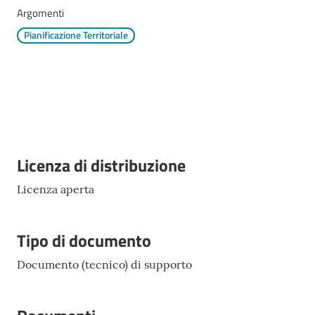
Mirandola
Argomenti
Menu selezionato
Pianificazione Territoriale
PNRR
C
e
Descrizione
Licenza di distribuzione
a
s
Licenza aperta
L
a
R
Tipo di documento
a
g
Documento (tecnico) di supporto
a
n
e