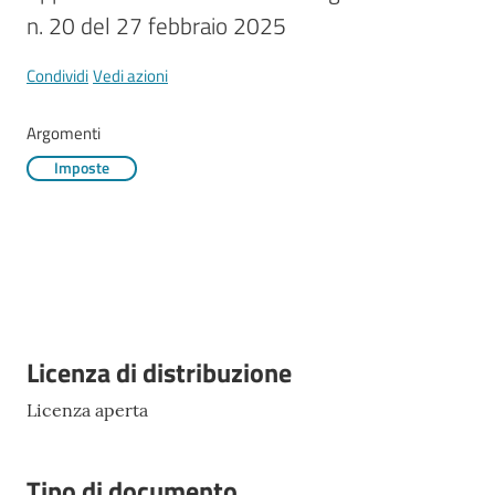
Mirandola
n. 20 del 27 febbraio 2025
Menu selezionato
Condividi
Vedi azioni
Argomenti
PNRR
Imposte
C
e
a
s
L
a
R
Descrizione
Licenza di distribuzione
a
Licenza aperta
g
a
n
Tipo di documento
e