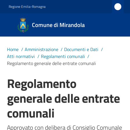
Vai al contenuto
Vai alla navigazione
Vai al footer
Regione Emilia-Romagna
Comune
Comune di Mirandola
di
Mirandola
Città dal
Home
/
Amministrazione
/
Documenti e Dati
/
1597
Atti normativi
/
Regolamenti comunali
/
Regolamento generale delle entrate comunali
Amministrazione
Regolamento
Salta al contenuto
Menu selezionato
Novità
generale delle entrate
comunali
Servizi
Vivere
Approvato con delibera di Consiglio Comunale 