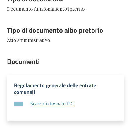
l
Documento funzionamento interno
l
a
Tipo di documento albo pretorio
Tutti
Atto amministrativo
gli
argomenti
Documenti
Seguici
su
Regolamento generale delle entrate
comunali
Scarica in formato PDF