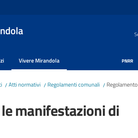
ndola
S
zi
Vivere Mirandola
PNRR
Menu selezionato
i
Atti normativi
Regolamenti comunali
Regolamento p
/
/
/
le manifestazioni di