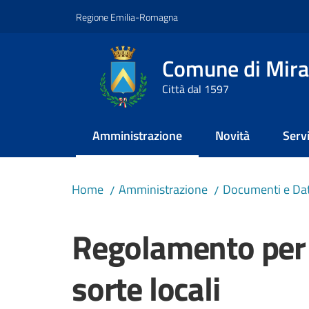
Vai al contenuto
Vai alla navigazione
Vai al footer
Regione Emilia-Romagna
Comune di Mira
Città dal 1597
Amministrazione
Novità
Servi
Menu selezionato
Home
Amministrazione
Documenti e Dat
/
/
Salta al contenuto
Regolamento per 
sorte locali