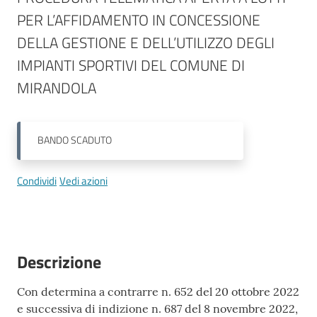
l
PER L’AFFIDAMENTO IN CONCESSIONE 
l
DELLA GESTIONE E DELL’UTILIZZO DEGLI 
a
IMPIANTI SPORTIVI DEL COMUNE DI 
MIRANDOLA
Tutti
gli
argomenti
BANDO
SCADUTO
Condividi
Vedi azioni
Seguici
su
Descrizione
Con determina a contrarre n. 652 del 20 ottobre 2022
e successiva di indizione n. 687 del 8 novembre 2022,