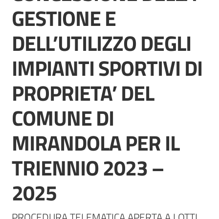
Mirandola
GESTIONE E
Menu selezionato
DELL’UTILIZZO DEGLI
IMPIANTI SPORTIVI DI
PNRR
PROPRIETA’ DEL
C
e
COMUNE DI
a
s
MIRANDOLA PER IL
L
a
TRIENNIO 2023 –
R
a
2025
g
a
n
PROCEDURA TELEMATICA APERTA A LOTTI 
e