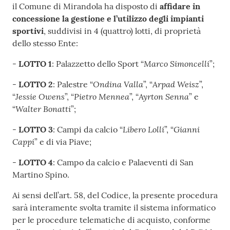
il Comune di Mirandola ha disposto di
affidare in
concessione la gestione e l’utilizzo degli impianti
sportivi
, suddivisi in 4 (quattro) lotti, di proprietà
dello stesso Ente:
Marco Simoncelli
-
LOTTO 1
: Palazzetto dello Sport “
”;
Ondina Valla
Arpad Weisz
-
LOTTO 2
: Palestre “
”, “
”,
Jessie Owens
Pietro Mennea
Ayrton Senna
“
”, “
”, “
” e
Walter Bonatti
“
”;
Libero Lolli
Gianni
-
LOTTO 3
: Campi da calcio “
”, “
Cappi
” e di via Piave;
-
LOTTO 4
: Campo da calcio e Palaeventi di San
Martino Spino.
Ai sensi dell’art. 58, del Codice, la presente procedura
sarà interamente svolta tramite il sistema informatico
per le procedure telematiche di acquisto, conforme