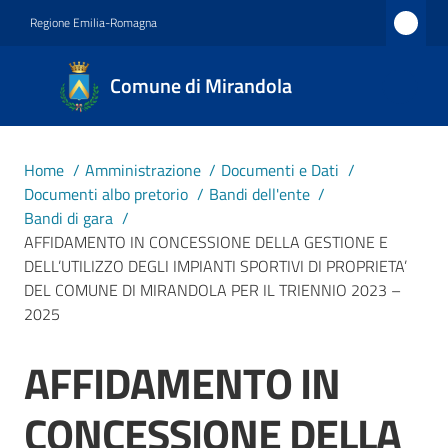
Vai al contenuto
Vai alla navigazione
Vai al footer
Regione Emilia-Romagna
Comune
Comune di Mirandola
di
Mirandola
Città dal
Home
/
Amministrazione
/
Documenti e Dati
/
1597
Documenti albo pretorio
/
Bandi dell'ente
/
Bandi di gara
/
AFFIDAMENTO IN CONCESSIONE DELLA GESTIONE E
Amministrazione
DELL’UTILIZZO DEGLI IMPIANTI SPORTIVI DI PROPRIETA’
Menu selezionato
DEL COMUNE DI MIRANDOLA PER IL TRIENNIO 2023 –
2025
Novità
AFFIDAMENTO IN
Salta al contenuto
Servizi
CONCESSIONE DELLA
Vivere