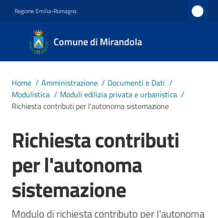
Vai al contenuto
Vai alla navigazione
Vai al footer
Regione Emilia-Romagna
Comune
Comune di Mirandola
di
Mirandola
Città dal
Home
/
Amministrazione
/
Documenti e Dati
/
1597
Modulistica
/
Moduli edilizia privata e urbanistica
/
Richiesta contributi per l'autonoma sistemazione
Amministrazione
Richiesta contributi
Salta al contenuto
Menu selezionato
Novità
per l'autonoma
sistemazione
Servizi
Vivere
Modulo di richiesta contributo per l'autonoma 