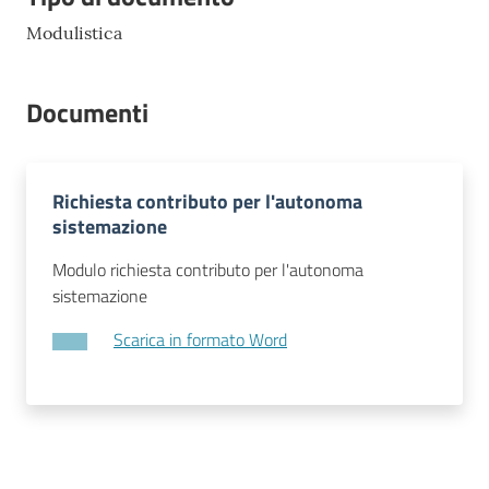
l
Modulistica
l
a
Documenti
Tutti
gli
argomenti
Richiesta contributo per l'autonoma
sistemazione
Modulo richiesta contributo per l'autonoma
Seguici
sistemazione
su
Scarica in formato Word