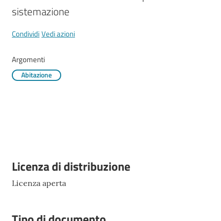
Mirandola
sistemazione
Menu selezionato
Condividi
Vedi azioni
Argomenti
PNRR
Abitazione
C
e
a
s
L
a
R
Descrizione
Licenza di distribuzione
a
Licenza aperta
g
a
n
Tipo di documento
e