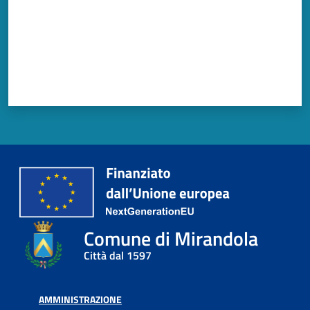
l
l
a
Tutti
gli
argomenti
Seguici
su
Comune di Mirandola
Città dal 1597
AMMINISTRAZIONE