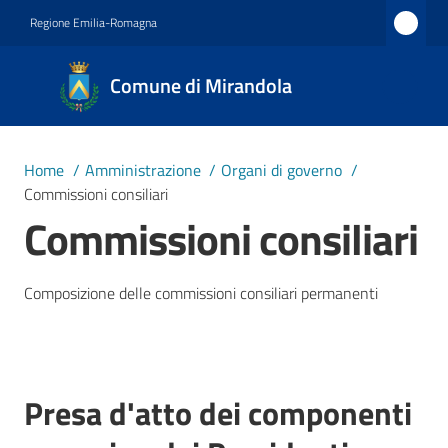
Vai al contenuto
Vai alla navigazione
Vai al footer
Regione Emilia-Romagna
Comune
Comune di Mirandola
di
Mirandola
Città dal
Home
/
Amministrazione
/
Organi di governo
/
1597
Commissioni consiliari
Commissioni consiliari
Amministrazione
Menu selezionato
Composizione delle commissioni consiliari permanenti
Novità
Servizi
Presa d'atto dei componenti
Vivere