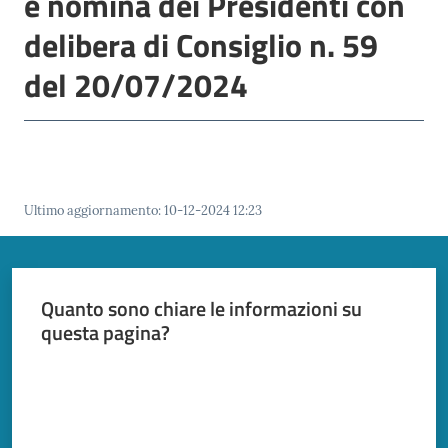
e nomina dei Presidenti con
Mirandola
delibera di Consiglio n. 59
del 20/07/2024
PNRR
C
e
Ultimo aggiornamento
:
10-12-2024 12:23
a
s
L
a
Quanto sono chiare le informazioni su
R
questa pagina?
a
Valuta da 1 a 5 stelle
g
a
n
e