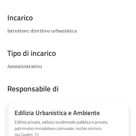
Mirandola
Incarico
Istruttore direttivo urbanistica
PNRR
Tipo di incarico
C
e
Amministrativo
a
s
L
Responsabile di
a
R
a
Edilizia Urbanistica e Ambiente
g
a
Edilizia privata, edilizia residenziale pubblica e privata,
n
patrimonio immobiliare comunale, rischio sismico
Via Giolitti, 22
e