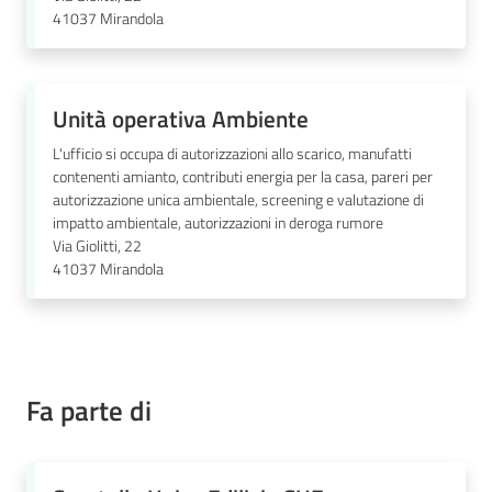
41037
Mirandola
l
l
a
Unità operativa Ambiente
Tutti
L'ufficio si occupa di autorizzazioni allo scarico, manufatti
gli
contenenti amianto, contributi energia per la casa, pareri per
argomenti
autorizzazione unica ambientale, screening e valutazione di
impatto ambientale, autorizzazioni in deroga rumore
Via Giolitti, 22
41037
Mirandola
Seguici
su
Fa parte di