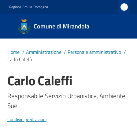
Vai al contenuto
Vai alla navigazione
Vai al footer
Regione Emilia-Romagna
Comune
Comune di Mirandola
di
Mirandola
Città dal
Home
/
Amministrazione
/
Personale amministrativo
/
1597
Carlo Caleffi
Carlo Caleffi
Salta al contenuto
Amministrazione
Menu selezionato
Responsabile Servizio Urbanistica, Ambiente, 
Novità
Sue
Servizi
Condividi
Vedi azioni
Vivere