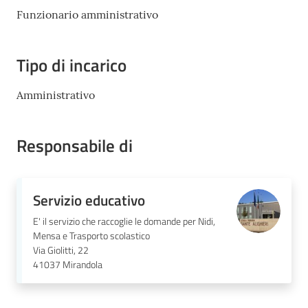
Mirandola
Funzionario amministrativo
Tipo di incarico
PNRR
Amministrativo
C
Responsabile di
e
a
s
L
Servizio educativo
a
E' il servizio che raccoglie le domande per Nidi,
R
Mensa e Trasporto scolastico
a
Via Giolitti, 22
g
41037
Mirandola
a
n
e