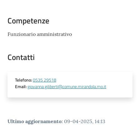
l
l
Competenze
a
Funzionario amministrativo
Tutti
gli
Contatti
argomenti
Telefono
:
0535 29518
Seguici
Email
:
giovanna.giliberti@comune.mirandola.mo.it
su
Ultimo aggiornamento
:
09-04-2025, 14:13