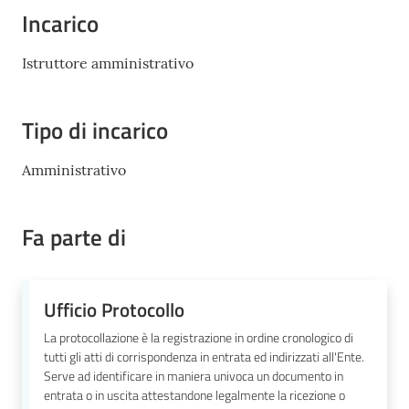
Mirandola
Incarico
Istruttore amministrativo
PNRR
Tipo di incarico
C
Amministrativo
e
a
Fa parte di
s
L
a
R
Ufficio Protocollo
a
La protocollazione è la registrazione in ordine cronologico di
g
tutti gli atti di corrispondenza in entrata ed indirizzati all'Ente.
a
Serve ad identificare in maniera univoca un documento in
n
entrata o in uscita attestandone legalmente la ricezione o
e