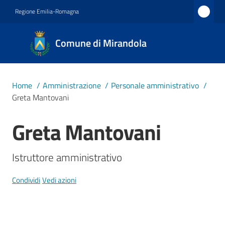
Vai al contenuto
Vai alla navigazione
Vai al footer
Regione Emilia-Romagna
Comune
Comune di Mirandola
di
Mirandola
Città dal
Home
/
Amministrazione
/
Personale amministrativo
/
1597
Greta Mantovani
Greta Mantovani
Salta al contenuto
Amministrazione
Menu selezionato
Istruttore amministrativo
Novità
Condividi
Vedi azioni
Servizi
Vivere