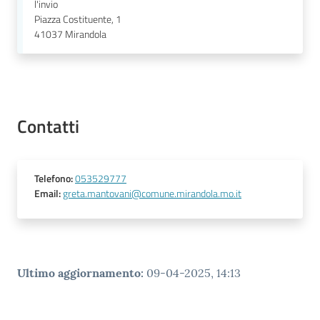
l'invio
l
Piazza Costituente, 1
l
41037
Mirandola
a
Tutti
gli
Contatti
argomenti
Telefono
:
053529777
Seguici
Email
:
greta.mantovani@comune.mirandola.mo.it
su
Ultimo aggiornamento
:
09-04-2025, 14:13