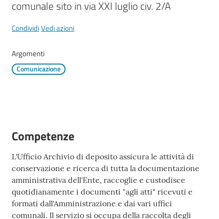
Mirandola
comunale sito in via XXI luglio civ. 2/A
Condividi
Vedi azioni
Argomenti
PNRR
Comunicazione
C
e
a
s
Competenze
L
a
L'Ufficio Archivio di deposito assicura le attività di
R
conservazione e ricerca di tutta la documentazione
a
amministrativa dell'Ente, raccoglie e custodisce
g
quotidianamente i documenti "agli atti" ricevuti e
a
formati dall'Amministrazione e dai vari uffici
n
comunali. Il servizio si occupa della raccolta degli
e