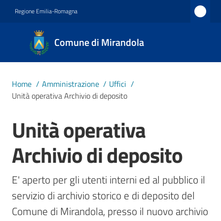
Vai al contenuto
Vai alla navigazione
Vai al footer
Regione Emilia-Romagna
Comune
Comune di Mirandola
di
Mirandola
Città dal
Home
/
Amministrazione
/
Uffici
/
1597
Unità operativa Archivio di deposito
Unità operativa
Salta al contenuto
Amministrazione
Menu selezionato
Archivio di deposito
Novità
E' aperto per gli utenti interni ed al pubblico il 
Servizi
servizio di archivio storico e di deposito del 
Comune di Mirandola, presso il nuovo archivio 
Vivere