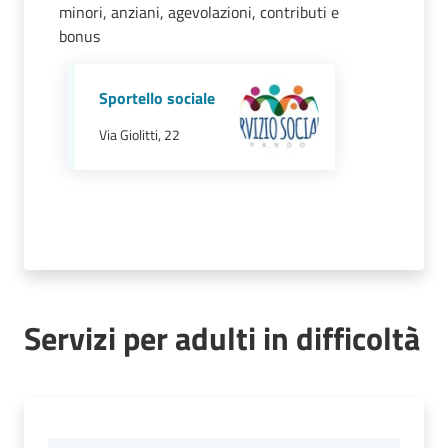
Mirandola
minori, anziani, agevolazioni, contributi e
bonus
Sportello sociale
PNRR
Via Giolitti, 22
C
e
a
s
L
a
Servizi per adulti in difficoltà
R
a
g
a
n
e