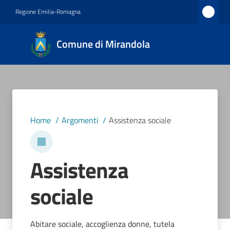
Vai al contenuto
Vai alla navigazione
Vai al footer
Regione Emilia-Romagna
Comune
Comune di Mirandola
di
Mirandola
Città dal
1597
Home
/
Argomenti
/
Assistenza sociale
Amministrazione
Assistenza
Novità
sociale
Servizi
Vivere
Abitare sociale, accoglienza donne, tutela