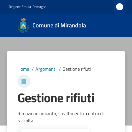
Vai al contenuto
Vai alla navigazione
Vai al footer
Regione Emilia-Romagna
Comune
Comune di Mirandola
di
Mirandola
Città dal
1597
Home
/
Argomenti
/
Gestione rifiuti
Amministrazione
Gestione rifiuti
Novità
Servizi
Rimozione amianto, smaltimento, centro di
raccolta.
Vivere