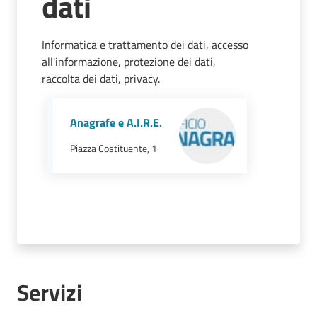
dati
Mirandola
Informatica e trattamento dei dati, accesso
all'informazione, protezione dei dati,
raccolta dei dati, privacy.
PNRR
Anagrafe e A.I.R.E.
C
e
Piazza Costituente, 1
a
s
L
a
R
a
g
a
Servizi
n
e