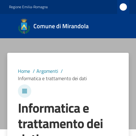
Vai al contenuto
Vai alla navigazione
Vai al footer
Regione Emilia-Romagna
Comune
Comune di Mirandola
di
Mirandola
Città dal
1597
Home
/
Argomenti
/
Informatica e trattamento dei dati
Amministrazione
Novità
Informatica e
Servizi
trattamento dei
Vivere