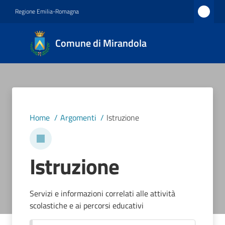
Vai al contenuto
Vai alla navigazione
Vai al footer
Regione Emilia-Romagna
Comune
Comune di Mirandola
di
Mirandola
Città dal
1597
Home
/
Argomenti
/
Istruzione
Amministrazione
Istruzione
Novità
Servizi
Servizi e informazioni correlati alle attività
scolastiche e ai percorsi educativi
Vivere