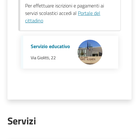
Mirandola
Per effettuare iscrizioni e pagamenti ai
servizi scolastici accedi al
Portale del
cittadino
PNRR
Servizio educativo
C
Via Giolitti, 22
e
a
s
L
a
R
a
g
Servizi
a
n
e