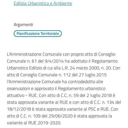
Mirandola
Edilizia Urbanistica e Ambiente
Argomenti
Pianificazione Territoriale
PNRR
C
L'Amministrazione Comunale con proprio atto di Consiglio
e
Comunale n. 61 del 9/4/2014 ha adottato il Regolamento
a
Urbanistico Edilizio di cui alla L.R. 24 marzo 2000, n. 20. Con
s
atto di Consiglio Comunale n. 112 del 27 luglio 2015
L
l'Amministrazione Comunale ha controdedotto alle
a
osservazioni e approvato il Regolamento urbanistico
R
attuativo - RUE. Con atto di C.C. n. 59 del 2 luglio 2018 è
a
stata approvata variante al RUE e con atto di C.C. n. 134 del
g
18/12/2018 è stata approvata variante al PSC e RUE. Con
a
atto di C.C. n. 109 del 29/06/2020 è stata approvata la
n
variante al RUE 2019-2020.
e