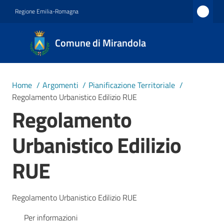
Vai al contenuto
Vai alla navigazione
Vai al footer
Regione Emilia-Romagna
Comune
Comune di Mirandola
di
Mirandola
Città dal
Home
/
Argomenti
/
Pianificazione Territoriale
/
1597
Regolamento Urbanistico Edilizio RUE
Regolamento
Amministrazione
Urbanistico Edilizio
Novità
RUE
Servizi
Regolamento Urbanistico Edilizio RUE
Vivere
Per informazioni