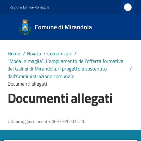
Vai al contenuto
Vai alla navigazione
Vai al footer
Regione Emilia-Romagna
Comune
Comune di Mirandola
di
Mirandola
Città dal
Home
/
Novità
/
Comunicati
/
1597
“Moda in maglia”: L’ampliamento dell’offerta formativa
del Galilei di Mirandola. Il progetto è sostenuto
/
dall’Amministrazione comunale
Amministrazione
Documenti allegati
Documenti allegati
Novità
Menu selezionato
Servizi
Ultimo aggiornamento
:
06-04-2023 15:43
Vivere