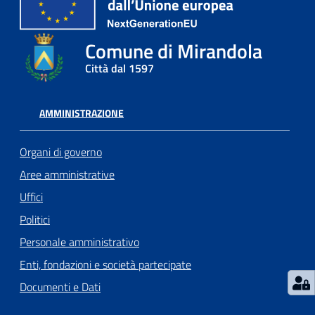
l
l
Comune di Mirandola
a
Città dal 1597
Tutti
gli
AMMINISTRAZIONE
argomenti
Organi di governo
Aree amministrative
Seguici
Uffici
su
Politici
Personale amministrativo
Enti, fondazioni e società partecipate
Documenti e Dati