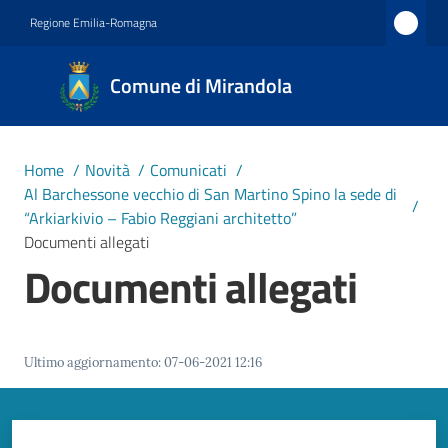
Vai al contenuto
Vai alla navigazione
Vai al footer
Regione Emilia-Romagna
Comune
Comune di Mirandola
di
Mirandola
Città dal
Home
/
Novità
/
Comunicati
/
1597
Al Barchessone vecchio di San Martino Spino la sede di
/
“Arkiarkivio – Fabio Reggiani architetto”
Documenti allegati
Amministrazione
Documenti allegati
Novità
Menu selezionato
Ultimo aggiornamento
:
07-06-2021 12:16
Servizi
Vivere