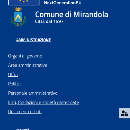
l
Comune di Mirandola
l
a
Città dal 1597
Tutti
AMMINISTRAZIONE
gli
argomenti
Organi di governo
Aree amministrative
Uffici
Seguici
Politici
su
Personale amministrativo
Enti, fondazioni e società partecipate
Documenti e Dati