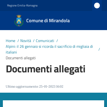
Vai al contenuto
Vai alla navigazione
Vai al footer
Regione Emilia-Romagna
Comune
Comune di Mirandola
di
Mirandola
Città dal
Home
/
Novità
/
Comunicati
/
1597
Alpini: il 26 gennaio si ricorda il sacrificio di migliaia di
/
italiani
Documenti allegati
Amministrazione
Documenti allegati
Novità
Menu selezionato
Ultimo aggiornamento
:
25-01-2023 16:02
Servizi
Vivere