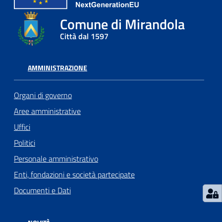
l
Comune di Mirandola
l
a
Città dal 1597
Tutti
AMMINISTRAZIONE
gli
argomenti
Organi di governo
Aree amministrative
Uffici
Seguici
Politici
su
Personale amministrativo
Enti, fondazioni e società partecipate
Documenti e Dati