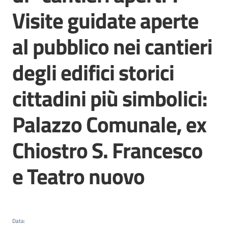
Mirandola
Visite guidate aperte
al pubblico nei cantieri
degli edifici storici
PNRR
cittadini più simbolici:
C
e
Palazzo Comunale, ex
a
s
Chiostro S. Francesco
L
a
e Teatro nuovo
R
a
g
a
n
Data
:
e