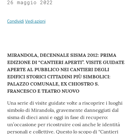
26 maggio 2022
l
l
a
Condividi
Vedi azioni
Tutti
gli
argomenti
Contenuto
MIRANDOLA, DECENNALE SISMA 2012: PRIMA
EDIZIONE DI “CANTIERI APERTI”. VISITE GUIDATE
APERTE AL PUBBLICO NEI CANTIERI DEGLI
EDIFICI STORICI CITTADINI PIÙ SIMBOLICI:
Seguici
PALAZZO COMUNALE, EX CHIOSTRO S.
su
FRANCESCO E TEATRO NUOVO
Una serie di visite guidate volte a riscoprire i luoghi
simbolo di Mirandola, gravemente danneggiati dal
sisma di dieci anni e oggi in fase di recupero:
un’occasione per ricostruire così anche le identità
personali e collettive. Questo lo scopo di “Cantieri