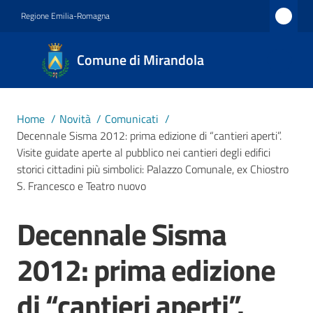
Vai al contenuto
Vai alla navigazione
Vai al footer
Regione Emilia-Romagna
Comune
Comune di Mirandola
di
Mirandola
Città dal
Home
/
Novità
/
Comunicati
/
1597
Decennale Sisma 2012: prima edizione di “cantieri aperti”.
Visite guidate aperte al pubblico nei cantieri degli edifici
storici cittadini più simbolici: Palazzo Comunale, ex Chiostro
Amministrazione
S. Francesco e Teatro nuovo
Decennale Sisma
Novità
Salta al contenuto
Menu selezionato
2012: prima edizione
Servizi
di “cantieri aperti”.
Vivere