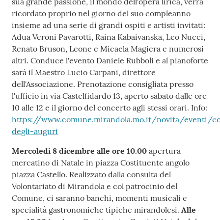
sua grande passione, il mondo dell'opera lirica, verrà
ricordato proprio nel giorno del suo compleanno
insieme ad una serie di grandi ospiti e artisti invitati:
Adua Veroni Pavarotti, Raina Kabaivanska, Leo Nucci,
Renato Bruson, Leone e Micaela Magiera e numerosi
altri. Conduce l'evento Daniele Rubboli e al pianoforte
sarà il Maestro Lucio Carpani, direttore
dell'Associazione. Prenotazione consigliata presso
l'ufficio in via Castelfidardo 13, aperto sabato dalle ore
10 alle 12 e il giorno del concerto agli stessi orari. Info:
https://www.comune.mirandola.mo.it/novita/eventi/c
degli-auguri
Mercoledì 8 dicembre alle ore 10.00
apertura
mercatino di Natale in piazza Costituente angolo
piazza Castello. Realizzato dalla consulta del
Volontariato di Mirandola e col patrocinio del
Comune, ci saranno banchi, momenti musicali e
specialità gastronomiche tipiche mirandolesi.
Alle