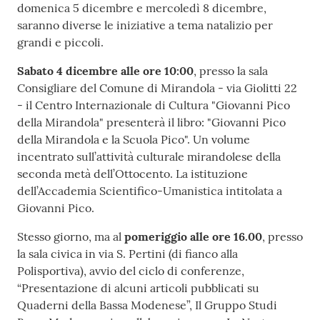
domenica 5 dicembre e mercoledì 8 dicembre,
l
saranno diverse le iniziative a tema natalizio per
l
grandi e piccoli.
a
Sabato 4 dicembre
alle ore 10:00
, presso la sala
Consigliare del Comune di Mirandola - via Giolitti 22
Tutti
- il Centro Internazionale di Cultura "Giovanni Pico
gli
della Mirandola" presenterà il libro: "Giovanni Pico
argomenti
della Mirandola e la Scuola Pico". Un volume
incentrato sull’attività culturale mirandolese della
seconda metà dell’Ottocento. La istituzione
Seguici
dell’Accademia Scientifico-Umanistica intitolata a
su
Giovanni Pico.
Stesso giorno, ma al
pomeriggio alle ore 16.00
, presso
la sala civica in via S. Pertini (di fianco alla
Polisportiva), avvio del ciclo di conferenze,
“Presentazione di alcuni articoli pubblicati su
Quaderni della Bassa Modenese”, Il Gruppo Studi