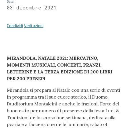
Mirandola
Data
:
03 dicembre 2021
Condividi
Vedi azioni
PNRR
C
Contenuto
MIRANDOLA, NATALE 2021: MERCATINO,
e
MOMENTI MUSICALI, CONCERTI, PRANZI,
a
LETTERINE E LA TERZA EDIZIONE DI 200 LIBRI
s
PER 200 PRESEPI
L
a
Mirandola si prepara al Natale con una serie di eventi
R
in programma tra il suo cuore storico, il Duomo,
a
l’Auditorium Montalcini e anche le frazioni. Forte del
g
buon esito per numero di presenze della festa Luci &
a
Tradizioni dello scorso fine settimana, dedicata alla
n
pcarìa e all’accensione delle luminarie, sabato 4,
e