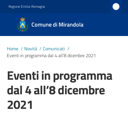
Vai al contenuto
Vai alla navigazione
Vai al footer
Regione Emilia-Romagna
Comune
Comune di Mirandola
di
Mirandola
Città dal
Home
/
Novità
/
Comunicati
/
1597
Eventi in programma dal 4 all’8 dicembre 2021
Eventi in programma
Salta al contenuto
Amministrazione
dal 4 all’8 dicembre
Novità
Menu selezionato
2021
Servizi
Vivere