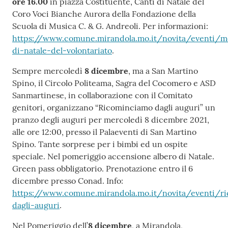
ore 16.00
in piazza Costituente, Canti di Natale del
Coro Voci Bianche Aurora della Fondazione della
Scuola di Musica C. & G. Andreoli. Per informazioni:
https://www.comune.mirandola.mo.it/novita/eventi/me
di-natale-del-volontariato
.
Sempre mercoledì
8 dicembre
, ma a San Martino
Spino, il Circolo Politeama, Sagra del Cocomero e ASD
Sanmartinese, in collaborazione con il Comitato
genitori, organizzano “Ricominciamo dagli auguri” un
pranzo degli auguri per mercoledì 8 dicembre 2021,
alle ore 12:00, presso il Palaeventi di San Martino
Spino. Tante sorprese per i bimbi ed un ospite
speciale. Nel pomeriggio accensione albero di Natale.
Green pass obbligatorio. Prenotazione entro il 6
dicembre presso Conad. Info:
https://www.comune.mirandola.mo.it/novita/eventi/r
dagli-auguri
.
Nel Pomeriggio dell’
8 dicembre
, a Mirandola,