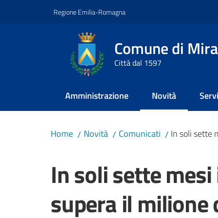
Vai al contenuto
Vai alla navigazione
Vai al footer
Regione Emilia-Romagna
Comune di Mira
Città dal 1597
Amministrazione
Novità
Servi
Menu selezionato
Home
Novità
Comunicati
In soli sette 
/
/
/
Salta al contenuto
In soli sette mesi 
supera il milione d