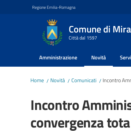
Vai al contenuto
Vai alla navigazione
Vai al footer
Regione Emilia-Romagna
Comune di Mira
Città dal 1597
Amministrazione
Novità
Servi
Menu selezionato
Home
Novità
Comunicati
Incontro Amm
/
/
/
Salta al contenuto
Incontro Amminis
convergenza total