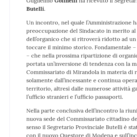
Guglielmo
Golinelli
ha ricevuto il Segreta
Butelli
.
Un incontro, nel quale l’Amministrazione ha
preoccupazione del Sindacato in merito al
dell’organico che si ritroverà ridotto ad u
toccare il minimo storico. Fondamentale – 
– che nella prossima ripartizione di organ
portata un’inversione di tendenza con la m
Commissariato di Mirandola in materia di r
solamente dall’incessante e continua opera
territorio, altresì dalle numerose attività ga
l’ufficio stranieri e l’ufficio passaporti.
Nella parte conclusiva dell’incontro la riun
nuova sede del Commissariato cittadino desi
senso il Segretario Provinciale Butelli è st
con il nuovo Questore di Modena e sull’inc