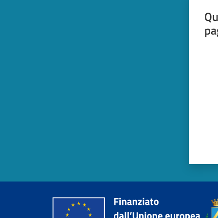
Qu
pa
Valut