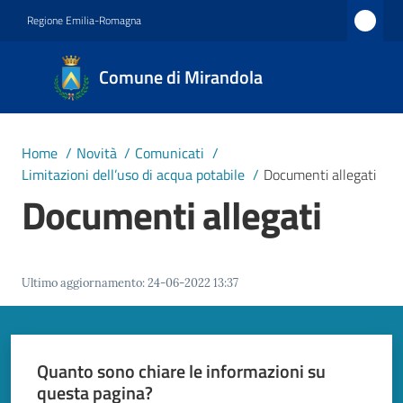
Vai al contenuto
Vai alla navigazione
Vai al footer
Regione Emilia-Romagna
Comune
Comune di Mirandola
di
Mirandola
Città dal
Home
/
Novità
/
Comunicati
/
1597
Limitazioni dell’uso di acqua potabile
/
Documenti allegati
Documenti allegati
Amministrazione
Ultimo aggiornamento
Novità
:
24-06-2022 13:37
Menu selezionato
Servizi
Quanto sono chiare le informazioni su
Vivere
questa pagina?