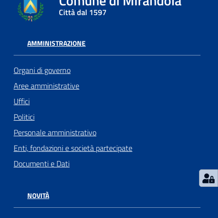
Comune di Mirandola
l
Città dal 1597
l
a
AMMINISTRAZIONE
Tutti
Organi di governo
gli
Aree amministrative
argomenti
Uffici
Politici
Seguici
Personale amministrativo
su
Enti, fondazioni e società partecipate
Documenti e Dati
NOVITÀ