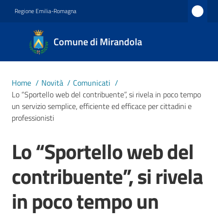
Vai al contenuto
Vai alla navigazione
Vai al footer
Regione Emilia-Romagna
Comune
Comune di Mirandola
di
Mirandola
Città dal
Home
/
Novità
/
Comunicati
/
1597
Lo “Sportello web del contribuente”, si rivela in poco tempo
un servizio semplice, efficiente ed efficace per cittadini e
professionisti
Amministrazione
Lo “Sportello web del
Salta al contenuto
Novità
Menu selezionato
contribuente”, si rivela
Servizi
in poco tempo un
Vivere