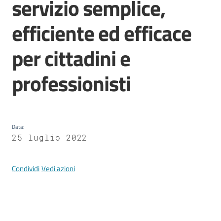
servizio semplice,
Mirandola
efficiente ed efficace
per cittadini e
PNRR
professionisti
C
e
a
s
Data
:
L
25 luglio 2022
a
R
Condividi
Vedi azioni
a
g
a
n
e