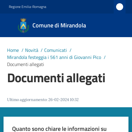
Vai al contenuto
Vai alla navigazione
Vai al footer
Regione Emilia-Romagna
Comune
Comune di Mirandola
di
Mirandola
Città dal
Home
/
Novità
/
Comunicati
/
1597
Mirandola festeggia i 561 anni di Giovanni Pico
/
Documenti allegati
Documenti allegati
Amministrazione
Novità
Menu selezionato
Ultimo aggiornamento
:
26-02-2024 10:32
Servizi
Vivere
Quanto sono chiare le informazioni su