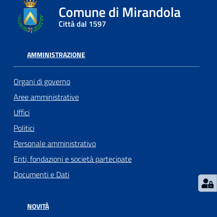
Comune di Mirandola
l
l
Città dal 1597
a
AMMINISTRAZIONE
Tutti
gli
Organi di governo
argomenti
Aree amministrative
Uffici
Politici
Seguici
su
Personale amministrativo
Enti, fondazioni e società partecipate
Documenti e Dati
NOVITÀ