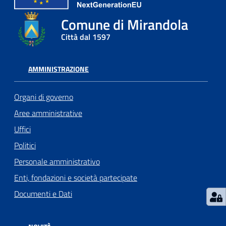
l
Comune di Mirandola
l
a
Città dal 1597
Tutti
AMMINISTRAZIONE
gli
argomenti
Organi di governo
Aree amministrative
Uffici
Seguici
Politici
su
Personale amministrativo
Enti, fondazioni e società partecipate
Documenti e Dati