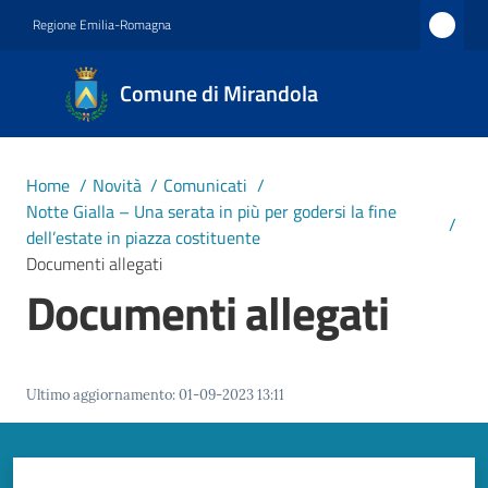
Vai al contenuto
Vai alla navigazione
Vai al footer
Regione Emilia-Romagna
Comune
Comune di Mirandola
di
Mirandola
Città dal
Home
/
Novità
/
Comunicati
/
1597
Notte Gialla – Una serata in più per godersi la fine
/
dell’estate in piazza costituente
Documenti allegati
Amministrazione
Documenti allegati
Novità
Menu selezionato
Ultimo aggiornamento
:
01-09-2023 13:11
Servizi
Vivere