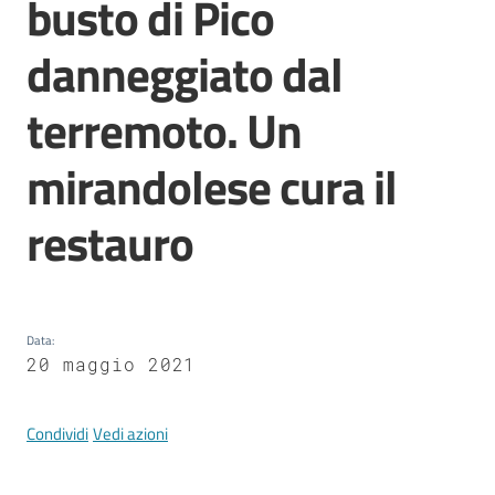
busto di Pico
Mirandola
danneggiato dal
terremoto. Un
PNRR
mirandolese cura il
C
restauro
e
a
s
L
a
Data
:
R
20 maggio 2021
a
g
Condividi
Vedi azioni
a
n
e