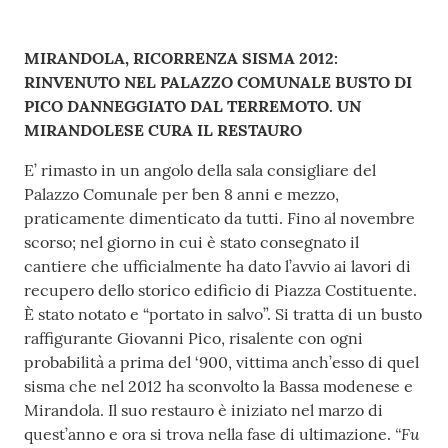
l
l
Contenuto
MIRANDOLA, RICORRENZA SISMA 2012:
a
RINVENUTO NEL PALAZZO COMUNALE BUSTO DI
PICO DANNEGGIATO DAL TERREMOTO. UN
Tutti
MIRANDOLESE CURA IL RESTAURO
gli
E’ rimasto in un angolo della sala consigliare del
argomenti
Palazzo Comunale per ben 8 anni e mezzo,
praticamente dimenticato da tutti. Fino al novembre
scorso; nel giorno in cui è stato consegnato il
Seguici
cantiere che ufficialmente ha dato l’avvio ai lavori di
su
recupero dello storico edificio di Piazza Costituente.
È stato notato e “portato in salvo”. Si tratta di un busto
raffigurante Giovanni Pico, risalente con ogni
probabilità a prima del ‘900, vittima anch’esso di quel
sisma che nel 2012 ha sconvolto la Bassa modenese e
Mirandola. Il suo restauro è iniziato nel marzo di
“Fu
quest’anno e ora si trova nella fase di ultimazione.