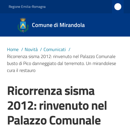
Vai al contenuto
Vai alla navigazione
Vai al footer
Regione Emilia-Romagna
Comune
Comune di Mirandola
di
Mirandola
Città dal
Home
/
Novità
/
Comunicati
/
1597
Ricorrenza sisma 2012: rinvenuto nel Palazzo Comunale
busto di Pico danneggiato dal terremoto. Un mirandolese
cura il restauro
Amministrazione
Ricorrenza sisma
Salta al contenuto
Novità
Menu selezionato
2012: rinvenuto nel
Servizi
Palazzo Comunale
Vivere