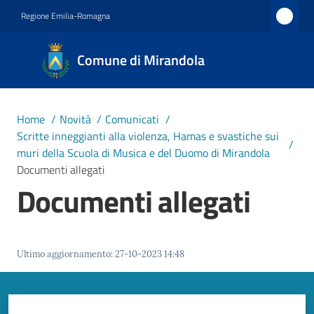
Vai al contenuto
Vai alla navigazione
Vai al footer
Regione Emilia-Romagna
Comune
Comune di Mirandola
di
Mirandola
Città dal
Home
/
Novità
/
Comunicati
/
1597
Scritte inneggianti alla violenza, Hamas e svastiche sui
/
muri della Scuola di Musica e del Duomo di Mirandola
Documenti allegati
Amministrazione
Documenti allegati
Novità
Menu selezionato
Ultimo aggiornamento
:
27-10-2023 14:48
Servizi
Vivere