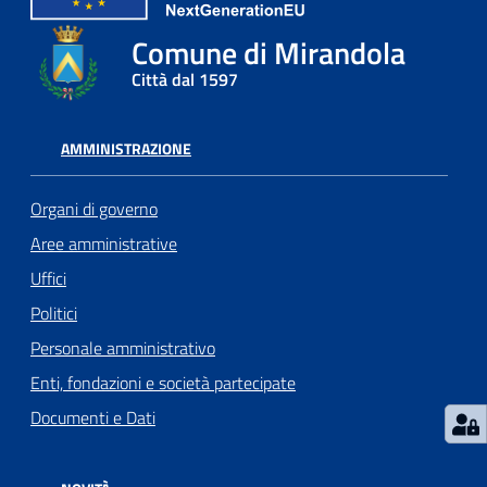
l
Comune di Mirandola
l
a
Città dal 1597
Tutti
AMMINISTRAZIONE
gli
argomenti
Organi di governo
Aree amministrative
Uffici
Seguici
Politici
su
Personale amministrativo
Enti, fondazioni e società partecipate
Documenti e Dati