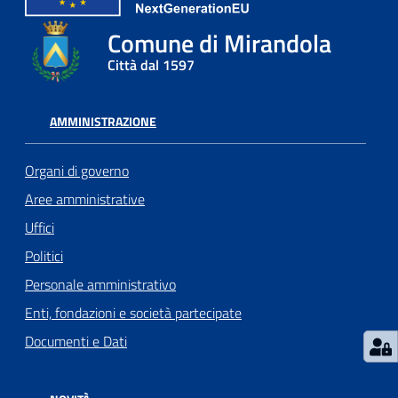
l
Comune di Mirandola
l
a
Città dal 1597
Tutti
AMMINISTRAZIONE
gli
argomenti
Organi di governo
Aree amministrative
Uffici
Seguici
Politici
su
Personale amministrativo
Enti, fondazioni e società partecipate
Documenti e Dati