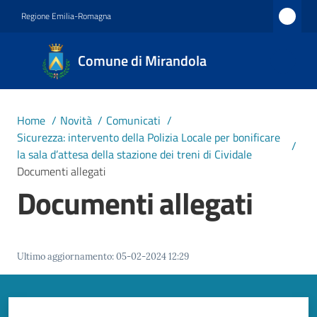
Vai al contenuto
Vai alla navigazione
Vai al footer
Regione Emilia-Romagna
Comune
Comune di Mirandola
di
Mirandola
Città dal
Home
/
Novità
/
Comunicati
/
1597
Sicurezza: intervento della Polizia Locale per bonificare
/
la sala d’attesa della stazione dei treni di Cividale
Documenti allegati
Amministrazione
Documenti allegati
Novità
Menu selezionato
Ultimo aggiornamento
:
05-02-2024 12:29
Servizi
Vivere