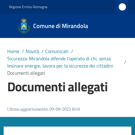
Vai al contenuto
Vai alla navigazione
Vai al footer
Regione Emilia-Romagna
Comune
Comune di Mirandola
di
Mirandola
Città dal
Home
/
Novità
/
Comunicati
/
1597
Sicurezza: Mirandola difende l’operato di chi, senza
/
lesinare energie, lavora per la sicurezza dei cittadini
Documenti allegati
Amministrazione
Documenti allegati
Novità
Menu selezionato
Ultimo aggiornamento
:
09-08-2023 16:14
Servizi
Vivere