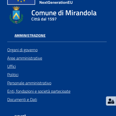
l
Comune di Mirandola
l
a
Città dal 1597
Tutti
AMMINISTRAZIONE
gli
argomenti
Organi di governo
Aree amministrative
Uffici
Seguici
Politici
su
Personale amministrativo
Enti, fondazioni e società partecipate
Documenti e Dati