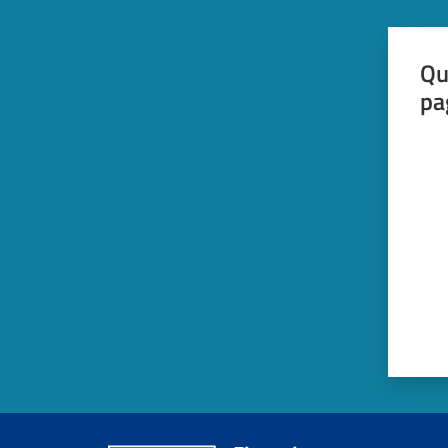
Qu
pa
Valut