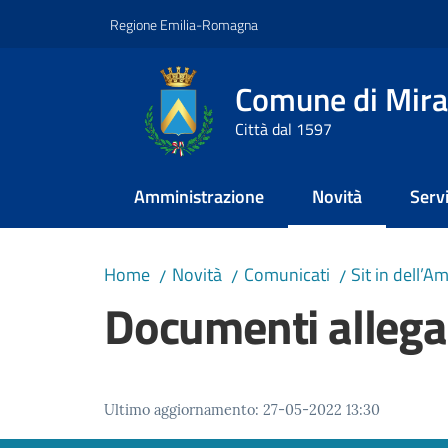
Vai al contenuto
Vai alla navigazione
Vai al footer
Regione Emilia-Romagna
Comune di Mira
Città dal 1597
Amministrazione
Novità
Servi
Menu selezionato
Home
Novità
Comunicati
Sit in dell’
/
/
/
Documenti allega
Ultimo aggiornamento
:
27-05-2022 13:30