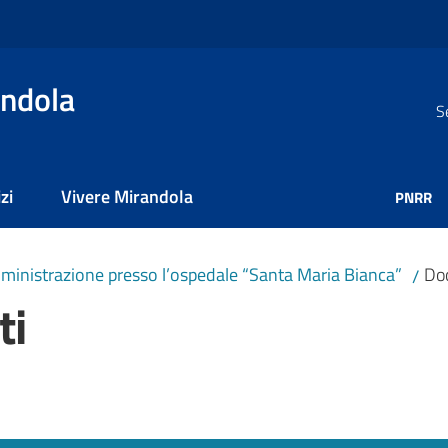
ndola
S
zi
Vivere Mirandola
PNRR
Amministrazione presso l’ospedale “Santa Maria Bianca”
Doc
/
ti