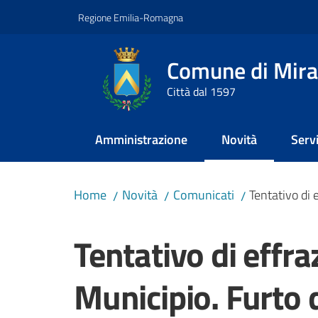
Vai al contenuto
Vai alla navigazione
Vai al footer
Regione Emilia-Romagna
Comune di Mira
Città dal 1597
Amministrazione
Novità
Servi
Menu selezionato
Home
Novità
Comunicati
Tentativo di 
/
/
/
Salta al contenuto
Tentativo di effra
Municipio. Furto d