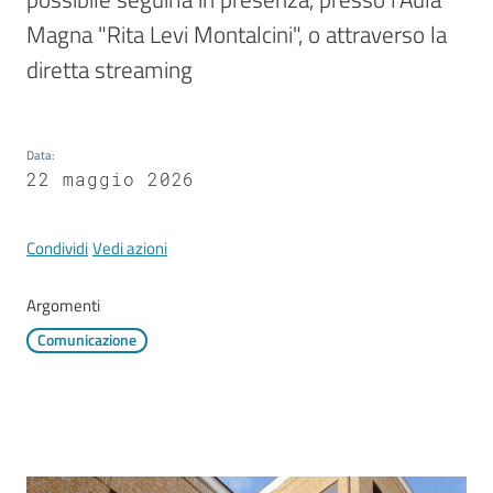
Mirandola
Magna "Rita Levi Montalcini", o attraverso la 
diretta streaming
PNRR
Data
:
22 maggio 2026
C
e
Condividi
Vedi azioni
a
s
Argomenti
L
a
Comunicazione
R
a
g
a
n
e