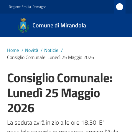
Vai al contenuto
Vai alla navigazione
Vai al footer
Regione Emilia-Romagna
Comune
Comune di Mirandola
di
Mirandola
Città dal
Home
/
Novità
/
Notizie
/
1597
Consiglio Comunale: Lunedì 25 Maggio 2026
Consiglio Comunale:
Salta al contenuto
Amministrazione
Lunedì 25 Maggio
Novità
Menu selezionato
2026
Servizi
La seduta avrà inizio alle ore 18.30. E' 
Vivere
possibile seguirla in presenza, presso l'Aula 