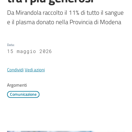
Mirandola
Da Mirandola raccolto il 11% di tutto il sangue 
e il plasma donato nella Provincia di Modena
PNRR
Data
:
15 maggio 2026
C
e
a
Condividi
Vedi azioni
s
L
Argomenti
a
Comunicazione
R
a
g
a
n
e