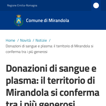
Vai al contenuto
Vai alla navigazione
Vai al footer
Regione Emilia-Romagna
Comune
Comune di Mirandola
di
Mirandola
Città dal
Home
/
Novità
/
Notizie
/
1597
Donazioni di sangue e plasma: il territorio di Mirandola si
conferma tra i più generosi
Amministrazione
Donazioni di sangue e
Salta al contenuto
plasma: il territorio di
Novità
Menu selezionato
Mirandola si conferma
Servizi
tra i più generosi
Vivere