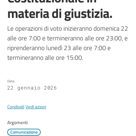
Mirandola
materia di giustizia.
Le operazioni di voto inizieranno domenica 22 
alle ore 7:00 e termineranno alle ore 23:00, e 
PNRR
riprenderanno lunedì 23 alle ore 7:00 e 
C
termineranno alle ore 15:00.
e
a
s
Data
:
L
22 gennaio 2026
a
R
a
Condividi
Vedi azioni
g
a
Argomenti
n
Comunicazione
e