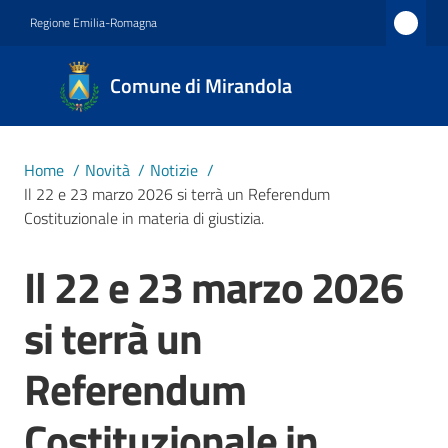
Vai al contenuto
Vai alla navigazione
Vai al footer
Regione Emilia-Romagna
Comune
Comune di Mirandola
di
Mirandola
Città dal
Home
/
Novità
/
Notizie
/
1597
Il 22 e 23 marzo 2026 si terrà un Referendum
Costituzionale in materia di giustizia.
Amministrazione
Il 22 e 23 marzo 2026
Salta al contenuto
si terrà un
Novità
Menu selezionato
Referendum
Servizi
Costituzionale in
Vivere