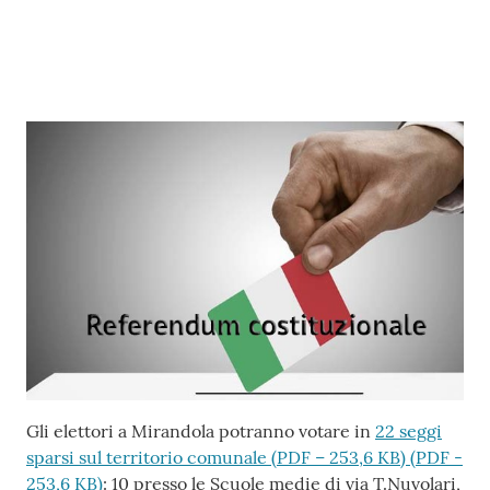
l
l
a
Tutti
gli
argomenti
Seguici
su
Contenuto
Gli elettori a Mirandola potranno votare in
22 seggi
sparsi sul territorio comunale (PDF – 253,6 KB)
(
PDF
-
253,6 KB
)
: 10 presso le Scuole medie di via T.Nuvolari,