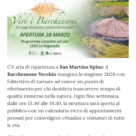
l
l
a
Tutti
gli
argomenti
Contenuto
C’è aria di ripartenza a
San Martino Spino
: il
Barchessone Vecchio
inaugura la stagione 2026 con
Seguici
l’obiettivo di tornare ad essere un punto di
su
riferimento per chi desidera trascorrere tempo di
qualità immerso nella natura. Ogni fine settimana,
dalle ore 15.30 alle 19.30, la struttura sarà aperta al
pubblico con un calendario ricco di appuntamenti
pensati per coinvolgere cittadini e visitatori di tutte
le età.