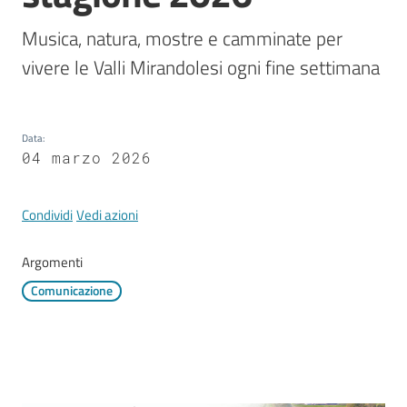
Mirandola
Musica, natura, mostre e camminate per 
vivere le Valli Mirandolesi ogni fine settimana
PNRR
Data
:
04 marzo 2026
C
e
a
Condividi
Vedi azioni
s
L
Argomenti
a
Comunicazione
R
a
g
a
n
e