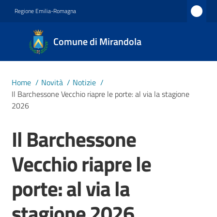
Vai al contenuto
Vai alla navigazione
Vai al footer
Regione Emilia-Romagna
Comune
Comune di Mirandola
di
Mirandola
Città dal
Home
/
Novità
/
Notizie
/
1597
Il Barchessone Vecchio riapre le porte: al via la stagione
2026
Amministrazione
Il Barchessone
Salta al contenuto
Vecchio riapre le
Novità
Menu selezionato
porte: al via la
Servizi
stagione 2026
Vivere