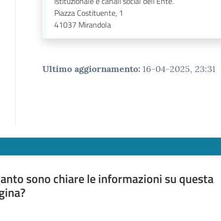
istituzionale e canali social dell’Ente.
Piazza Costituente, 1
41037
Mirandola
Ultimo aggiornamento
:
16-04-2025, 23:31
anto sono chiare le informazioni su questa
gina?
a da 1 a 5 stelle