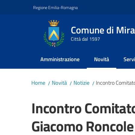
Vai al contenuto
Vai alla navigazione
Vai al footer
Regione Emilia-Romagna
Comune di Mira
Città dal 1597
Amministrazione
Novità
Servi
Menu selezionato
Home
Novità
Notizie
Incontro Comitat
/
/
/
Salta al contenuto
Incontro Comitato
Giacomo Roncole