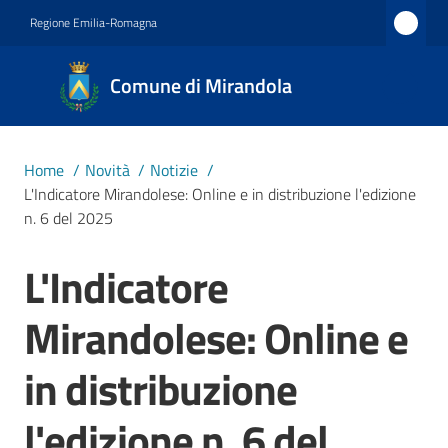
Vai al contenuto
Vai alla navigazione
Vai al footer
Regione Emilia-Romagna
Comune
Comune di Mirandola
di
Mirandola
Città dal
Home
/
Novità
/
Notizie
/
1597
L'Indicatore Mirandolese: Online e in distribuzione l'edizione
n. 6 del 2025
Amministrazione
L'Indicatore
Salta al contenuto
Mirandolese: Online e
Novità
Menu selezionato
in distribuzione
Servizi
l'edizione n. 6 del
Vivere