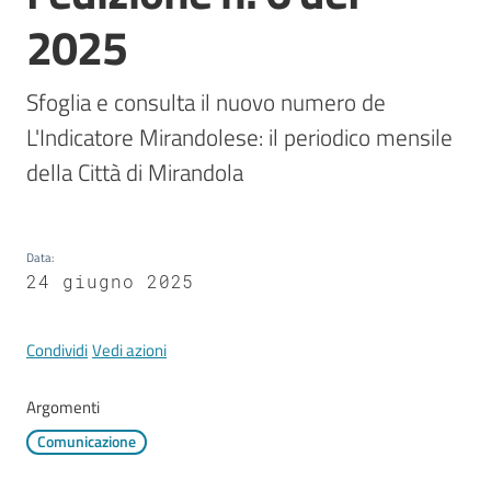
Mirandola
2025
Sfoglia e consulta il nuovo numero de 
L'Indicatore Mirandolese: il periodico mensile 
PNRR
della Città di Mirandola
C
e
a
Data
:
s
24 giugno 2025
L
a
Condividi
Vedi azioni
R
a
Argomenti
g
a
Comunicazione
n
e