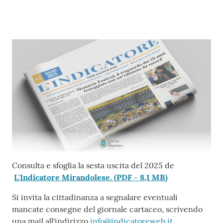
l
l
a
Tutti
gli
argomenti
Seguici
su
Contenuto
Consulta e sfoglia la sesta uscita del 2025 de
L'Indicatore Mirandolese.
(
PDF
-
8,1 MB
)
Si invita la cittadinanza a segnalare eventuali
mancate consegne del giornale cartaceo, scrivendo
una mail all'indirizzo
info@indicatoreweb.it