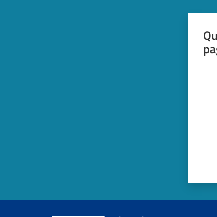
Qu
pa
Valut