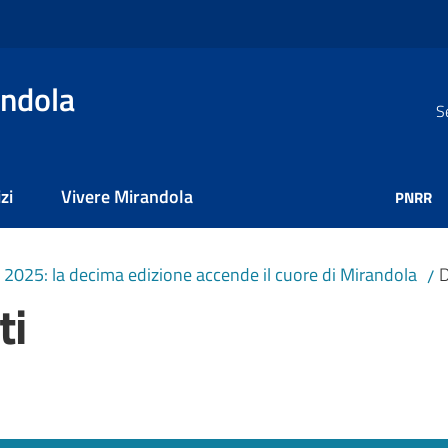
ndola
S
zi
Vivere Mirandola
PNRR
 2025: la decima edizione accende il cuore di Mirandola
D
/
ti