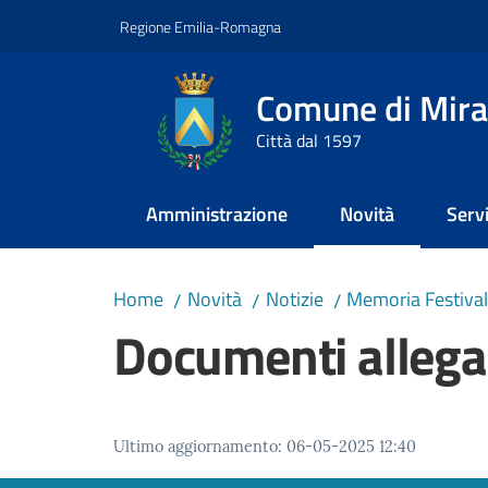
Vai al contenuto
Vai alla navigazione
Vai al footer
Regione Emilia-Romagna
Comune di Mira
Città dal 1597
Amministrazione
Novità
Servi
Menu selezionato
Home
Novità
Notizie
Memoria Festival
/
/
/
Documenti allega
Ultimo aggiornamento
:
06-05-2025 12:40