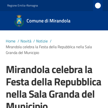
Vai al contenuto
Vai alla navigazione
Vai al footer
Regione Emilia-Romagna
Comune
Comune di Mirandola
di
Mirandola
Città dal
Home
/
Novità
/
Notizie
/
1597
Mirandola celebra la Festa della Repubblica nella Sala
Granda del Municipio
Amministrazione
Mirandola celebra la
Salta al contenuto
Festa della Repubblica
Novità
Menu selezionato
nella Sala Granda del
Servizi
Municipio
Vivere