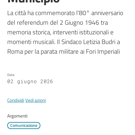
Mirandola
La città ha commemorato l'80° anniversario 
del referendum del 2 Giugno 1946 tra 
memoria storica, interventi istituzionali e 
PNRR
momenti musicali. Il Sindaco Letizia Budri a 
Roma per la parata militare ai Fori Imperiali
C
e
a
Data
:
s
02 giugno 2026
L
a
R
Condividi
Vedi azioni
a
g
Argomenti
a
Comunicazione
n
e