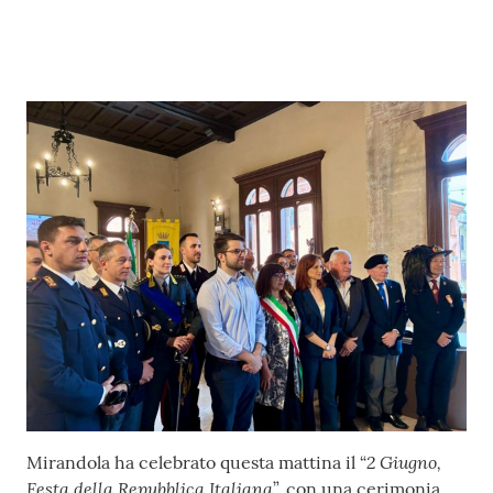
l
l
a
Tutti
gli
argomenti
Seguici
su
Contenuto
2 Giugno,
Mirandola ha celebrato questa mattina il “
Festa della Repubblica Italiana
”, con una cerimonia