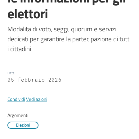
Mirandola
elettori
Modalità di voto, seggi, quorum e servizi 
dedicati per garantire la partecipazione di tutti 
PNRR
i cittadini
C
e
a
Data
:
s
05 febbraio 2026
L
a
Condividi
Vedi azioni
R
a
Argomenti
g
a
Elezioni
n
e