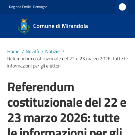
Vai al contenuto
Vai alla navigazione
Vai al footer
Regione Emilia-Romagna
Comune
Comune di Mirandola
di
Mirandola
Città dal
Home
/
Novità
/
Notizie
/
1597
Referendum costituzionale del 22 e 23 marzo 2026: tutte le
informazioni per gli elettori
Amministrazione
Referendum
Salta al contenuto
costituzionale del 22 e
Novità
Menu selezionato
23 marzo 2026: tutte
Servizi
le informazioni per gli
Vivere