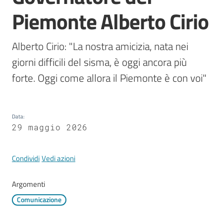
Mirandola
Piemonte Alberto Cirio
Alberto Cirio: "La nostra amicizia, nata nei 
giorni difficili del sisma, è oggi ancora più 
PNRR
forte. Oggi come allora il Piemonte è con voi"
C
e
a
Data
:
s
29 maggio 2026
L
a
Condividi
Vedi azioni
R
a
Argomenti
g
a
Comunicazione
n
e