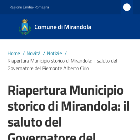
Vai al contenuto
Vai alla navigazione
Vai al footer
Regione Emilia-Romagna
Comune
Comune di Mirandola
di
Mirandola
Città dal
Home
/
Novità
/
Notizie
/
1597
Riapertura Municipio storico di Mirandola: il saluto del
Governatore del Piemonte Alberto Cirio
Amministrazione
Riapertura Municipio
Salta al contenuto
storico di Mirandola: il
Novità
Menu selezionato
saluto del
Servizi
Governatore del
Vivere