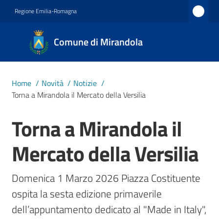
Vai al contenuto
Vai alla navigazione
Vai al footer
Regione Emilia-Romagna
Comune
Comune di Mirandola
di
Mirandola
Città dal
Home
/
Novità
/
Notizie
/
1597
Torna a Mirandola il Mercato della Versilia
Torna a Mirandola il
Salta al contenuto
Amministrazione
Mercato della Versilia
Novità
Menu selezionato
Domenica 1 Marzo 2026 Piazza Costituente 
Servizi
ospita la sesta edizione primaverile 
dell’appuntamento dedicato al "Made in Italy", 
Vivere