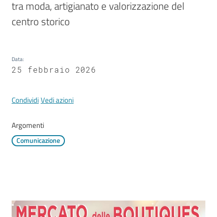
Mirandola
tra moda, artigianato e valorizzazione del 
centro storico
Data
:
PNRR
25 febbraio 2026
C
e
Condividi
Vedi azioni
a
s
Argomenti
L
Comunicazione
a
R
a
g
a
n
e