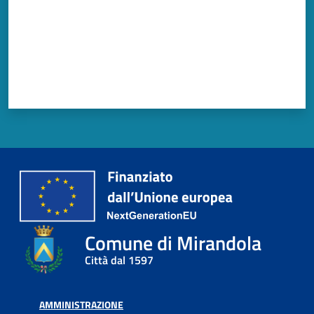
Mirandola
PNRR
C
e
a
s
L
a
R
Comune di Mirandola
a
Città dal 1597
g
a
n
AMMINISTRAZIONE
e