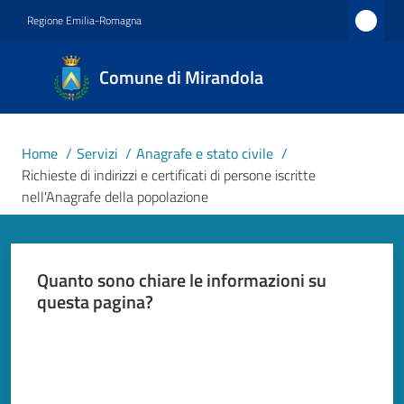
Vai al contenuto
Vai alla navigazione
Vai al footer
Regione Emilia-Romagna
Comune
Comune di Mirandola
di
Mirandola
Città dal
Home
/
Servizi
/
Anagrafe e stato civile
/
1597
Richieste di indirizzi e certificati di persone iscritte
nell'Anagrafe della popolazione
Amministrazione
Quanto sono chiare le informazioni su
Novità
questa pagina?
Valuta da 1 a 5 stelle
Servizi
Menu selezionato
Vivere