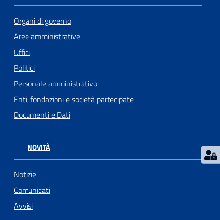
l
Organi di governo
l
a
Aree amministrative
Uffici
Tutti
Politici
gli
Personale amministrativo
argomenti
Enti, fondazioni e società partecipate
Documenti e Dati
Seguici
su
NOVITÀ
Notizie
Comunicati
Avvisi