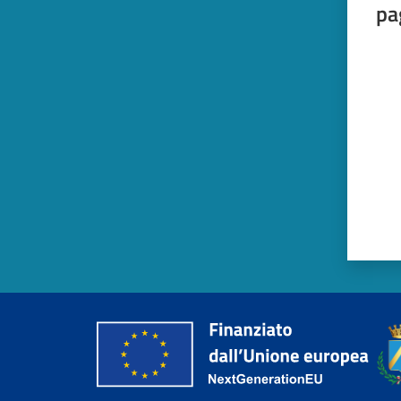
pa
Valut