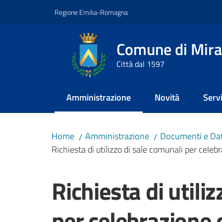
Vai al contenuto
Vai alla navigazione
Vai al footer
Regione Emilia-Romagna
Comune di Mira
Città dal 1597
Amministrazione
Novità
Servi
Menu selezionato
Home
Amministrazione
Documenti e Dat
/
/
Richiesta di utilizzo di sale comunali per celeb
Salta al contenuto
Richiesta di utili
per celebrazione 