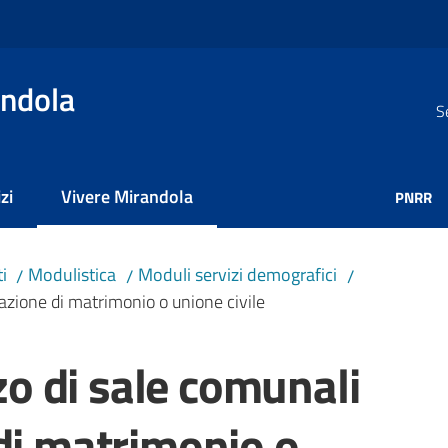
ndola
S
zi
Vivere Mirandola
PNRR
Menu selezionato
i
Modulistica
Moduli servizi demografici
/
/
/
razione di matrimonio o unione civile
zzo di sale comunali
di matrimonio o