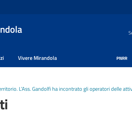
ndola
S
zi
Vivere Mirandola
PNRR
rritorio. L’Ass. Gandolfi ha incontrato gli operatori delle attiv
ti